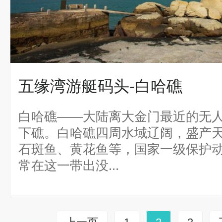
五缘湾游艇码头-白哈礁
白哈礁——大陆离大金门最近的无
下礁。白哈礁四周水域辽阔，盛产
石斑鱼、黄花鱼等，国家一级保护
常在这一带出没...