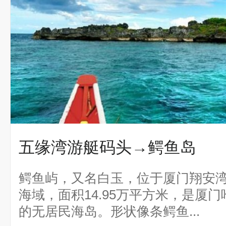
五缘湾游艇码头→鳄鱼岛
鳄鱼屿，又名白玉，位于厦门翔安
海域，面积14.95万平方米，是厦
的无居民海岛。形状像条鳄鱼...