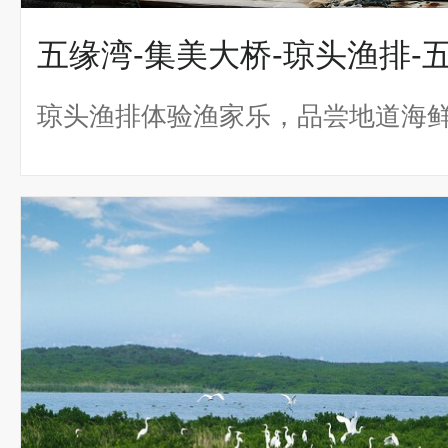
五缘湾-集美大桥-琼头渔排-
琼头渔排体验渔家乐，品尝地道海鲜大